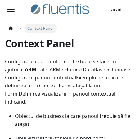
academy
Context Panel
Context Panel
Configurarea panourilor contextuale se face cu
ajutorul
ARM
.Cale: ARM> Home> DataBase Schemas>
Configurare panou contextualExemplu de aplicare:
definirea unui Context Panel atașat la un
Form.Definirea vizualizării în panoul contextual
indicând:
Obiectul de business la care panoul trebuie să fie
atașat
Tipul vizualizării (tabloul de bord pentru