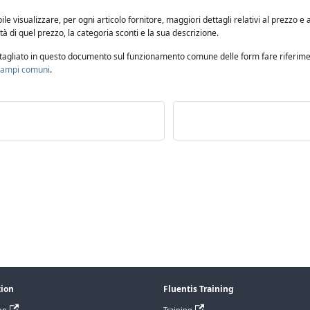
ile visualizzare, per ogni articolo fornitore, maggiori dettagli relativi al prezzo e
dità di quel prezzo, la categoria sconti e la sua descrizione.
ttagliato in questo documento sul funzionamento comune delle form fare riferime
 campi comuni
.
tion
Fluentis Training
on
Training