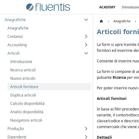
ACADEMY
Introduzi
Anagrafiche
Anagrafiche
Anagrafiche
Articoli forn
Contatos
La form si apre tramite 
Accounting
fornitori ed inserirne dei
Articoli
Consente di inserire nuovi
Introduzione
Ricerca articoli
La form si compone di un'a
pulsante
Ricerca
per visu
Nuovo articolo
Articoli fornitore
Per poter inserire nuovi
Duplica articoli
Articoli fornitori
Calcolo disponibilità
In base ai filtri preceden
Analisi disponibilità
variante, il conto/sottoco
Navigatore articoli
classe/codice e descrizio
commerciale che viene att
Produção
Dipendenti
Dettagli