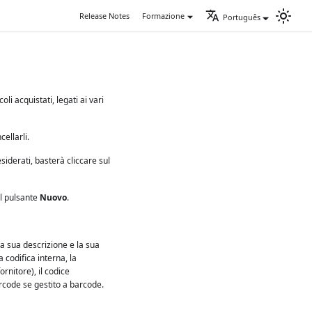
Release Notes
Formazione
Português
oli acquistati, legati ai vari
cellarli.
esiderati, basterà cliccare sul
il pulsante
Nuovo
.
 la sua descrizione e la sua
a codifica interna, la
rnitore), il codice
barcode se gestito a barcode.