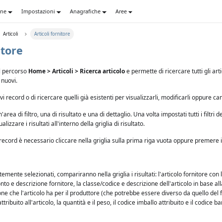
one
Impostazioni
Anagrafiche
Aree
Articoli
Articoli fornitore
itore
il percorso
Home > Articoli > Ricerca articolo
e permette di ricercare tutti gli artic
 nuovi.
 record o di ricercare quelli già esistenti per visualizzarli, modificarli oppure can
rea di filtro, una di risultato e una di dettaglio. Una volta impostati tutti i filtri d
alizzare i risultati all'interno della griglia di risultato.
 record è necessario cliccare nella griglia sulla prima riga vuota oppure premere 
temente selezionati, compariranno nella griglia i risultati: l'articolo fornitore con
nto e descrizione fornitore, la classe/codice e descrizione dell'articolo in base all
ne che l'articolo ha per il produttore (che potrebbe essere diverso da quello del fo
ribuito all'articolo, la quantità e il peso, il codice imballo attribuito e il codice 