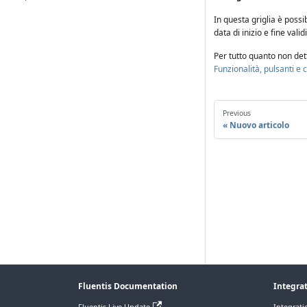
In questa griglia è possib
data di inizio e fine vali
Per tutto quanto non de
Funzionalità, pulsanti e
Previous
Nuovo articolo
Fluentis Documentation
Integra
Fluentis Live Update
Integrati