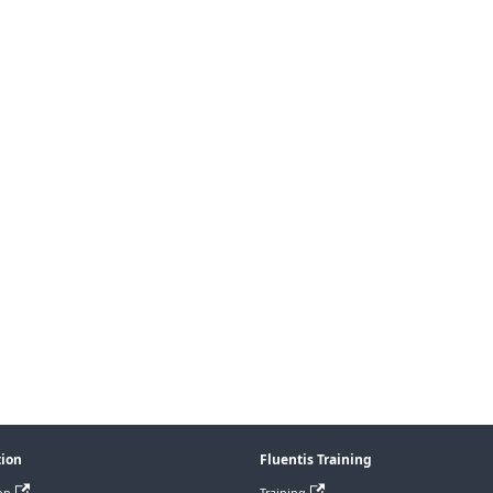
tion
Fluentis Training
on
Training