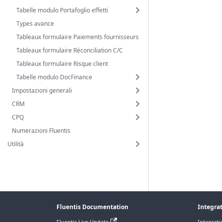
Tabelle modulo Portafoglio effetti
Types avance
Tableaux formulaire Paiements fournisseurs
Tableaux formulaire Réconciliation C/C
Tableaux formulaire Risque client
Tabelle modulo DocFinance
Impostazioni generali
CRM
CPQ
Numerazioni Fluentis
Utilità
Fluentis Documentation
Integra
Fluentis Live Update
Integrati