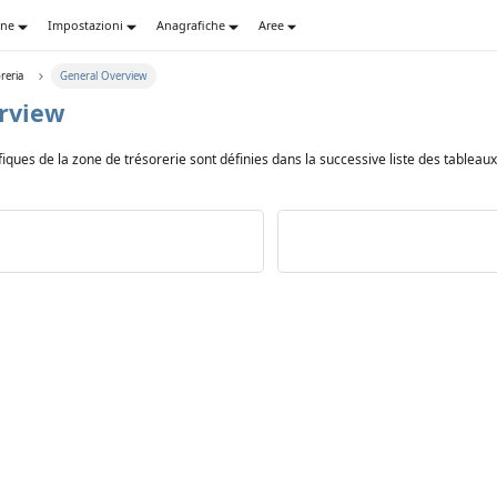
one
Impostazioni
Anagrafiche
Aree
reria
General Overview
rview
ques de la zone de trésorerie sont définies dans la successive liste des tableaux